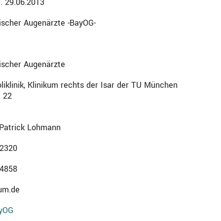
a. 29.06.2013
ischer Augenärzte -BayOG-
ischer Augenärzte
liklinik, Klinikum rechts der Isar der TU München
 22
s Patrick Lohmann
-2320
-4858
um.de
yOG