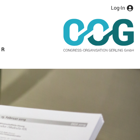
Log-In
ER