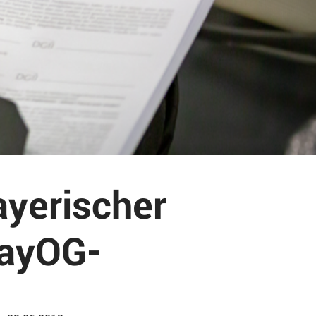
ayerischer
BayOG-