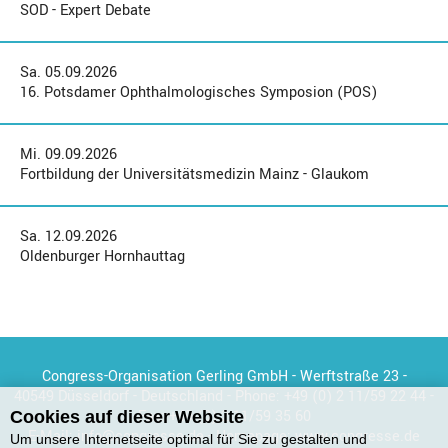
SOD - Expert Debate
Sa. 05.09.2026
16. Potsdamer Ophthalmologisches Symposion (POS)
Mi. 09.09.2026
Fortbildung der Universitätsmedizin Mainz - Glaukom
Sa. 12.09.2026
Oldenburger Hornhauttag
Congress-Organisation Gerling GmbH - Werftstraße 23 -
40549 Düsseldorf - Deutschland - Phone:
+49 (0) 2 11/59 22 44
-
Fax:
+49 (0) 2 11/59 35 60
Cookies auf dieser Website
E-Mail:
info@congresse.de
- Homepage:
www.congresse.de
Um unsere Internetseite optimal für Sie zu gestalten und