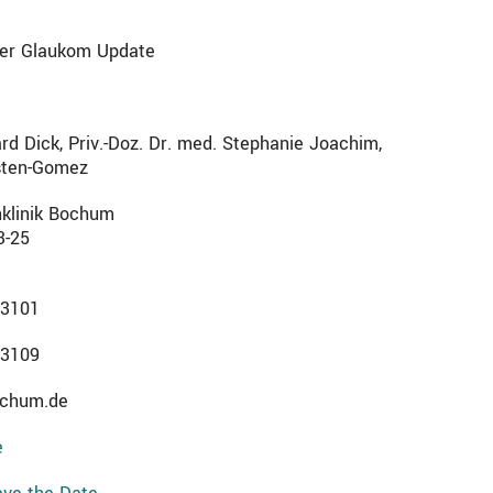
er Glaukom Update
ard Dick, Priv.-Doz. Dr. med. Stephanie Joachim,
sten-Gomez
nklinik Bochum
3-25
 3101
 3109
ochum.de
e