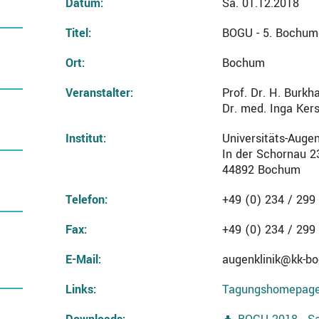
Datum:
Sa. 01.12.2018
Titel:
BOGU - 5. Bochum
Ort:
Bochum
Veranstalter:
Prof. Dr. H. Burkh
Dr. med. Inga Ker
Institut:
Universitäts-Auge
In der Schornau 2
44892 Bochum
Telefon:
+49 (0) 234 / 299
Fax:
+49 (0) 234 / 299
E-Mail:
augenklinik@kk-b
Links:
Tagungshomepag