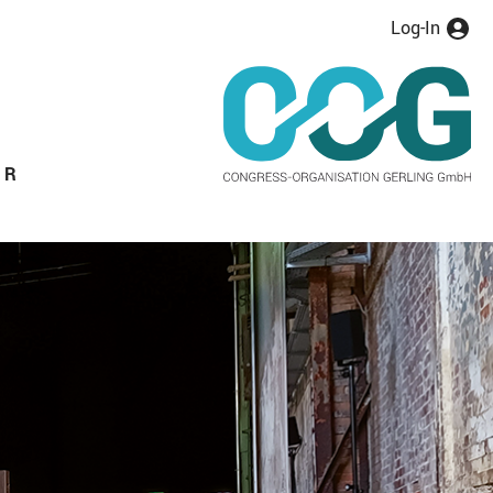
Log-In
ER