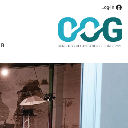
Log-In
ER