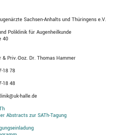
Augenärzte Sachsen-Anhalts und Thüringens e.V.
 und Poliklinik für Augenheilkunde
e 40
er & Priv.-Doz. Dr. Thomas Hammer
7-18 78
7-18 48
linik@uk-halle.de
Th
er Abstracts zur SATh-Tagung
gungseinladung
rogramm