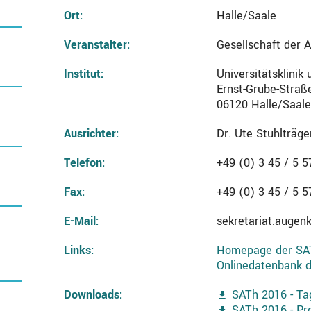
Ort:
Halle/Saale
Veranstalter:
Gesellschaft der 
Institut:
Universitätsklinik
Ernst-Grube-Straß
06120 Halle/Saale
Ausrichter:
Dr. Ute Stuhlträg
Telefon:
+49 (0) 3 45 / 5 5
Fax:
+49 (0) 3 45 / 5 5
E-Mail:
sekretariat.augenk
Links:
Homepage der SA
Onlinedatenbank d
Downloads:
SATh 2016 - Ta
SATh 2016 - P