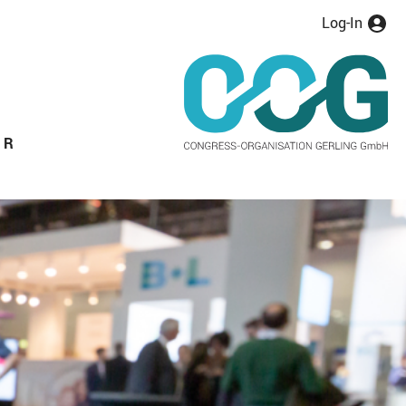
Log-In
ER