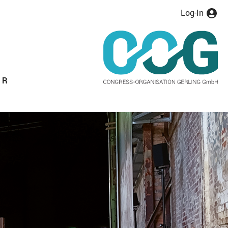
Log-In
ER