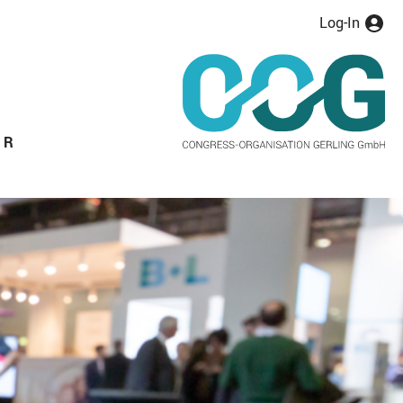
Log-In
ER