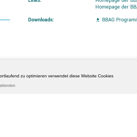
Links:
Homepage der B
Homepage der BB
Downloads:
BBAG Programm
 fortlaufend zu optimieren verwendet diese Website Cookies
usblenden
tstraße 23 - 40549 Düsseldorf - Deutschland - Phone:
+49 (0
E-Mail:
info@congresse.de
- Homepage:
www.congresse.de