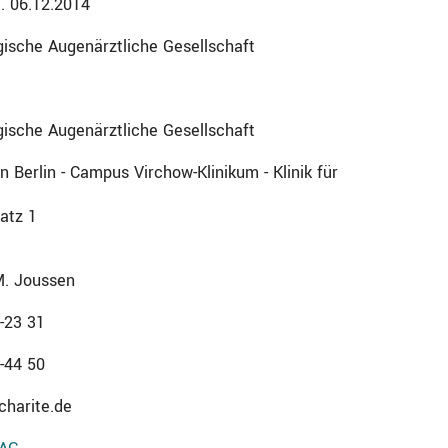
a. 06.12.2014
gische Augenärztliche Gesellschaft
gische Augenärztliche Gesellschaft
n Berlin - Campus Virchow-Klinikum - Klinik für
atz 1
M. Joussen
-23 31
-44 50
harite.de