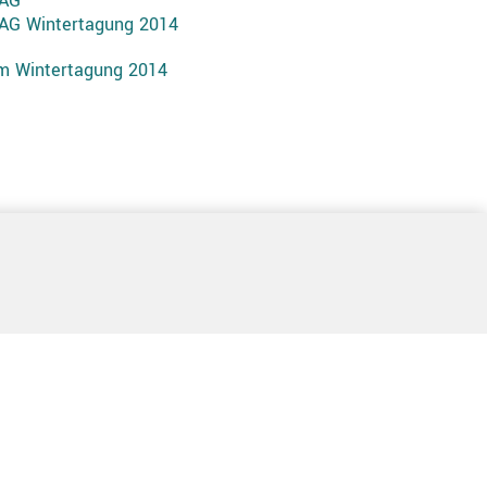
BAG
AG Wintertagung 2014
 Wintertagung 2014
) 2 11/59 22 44
- Fax:
+49 (0) 2 11/59 35 60