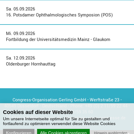
Sa. 05.09.2026
16. Potsdamer Ophthalmologisches Symposion (POS)
Mi. 09.09.2026
Fortbildung der Universitätsmedizin Mainz - Glaukom
Sa. 12.09.2026
Oldenburger Hornhauttag
Congress-Organisation Gerling GmbH - Werftstraße 23 -
40549 Düsseldorf - Deutschland - Phone:
+49 (0) 2 11/59 22 44
-
Fax:
+49 (0) 2 11/59 35 60
Cookies auf dieser Website
E-Mail:
info@congresse.de
- Homepage:
www.congresse.de
Um unsere Internetseite optimal für Sie zu gestalten und
fortlaufend zu optimieren verwendet diese Website Cookies
Konfigurieren
Alle Cookies akzeptieren
Hinweis ausblenden