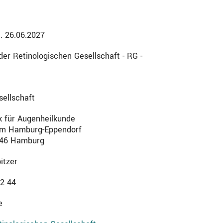
a. 26.06.2027
er Retinologischen Gesellschaft - RG -
sellschaft
nik für Augenheilkunde
kum Hamburg-Eppendorf
0246 Hamburg
itzer
22 44
e