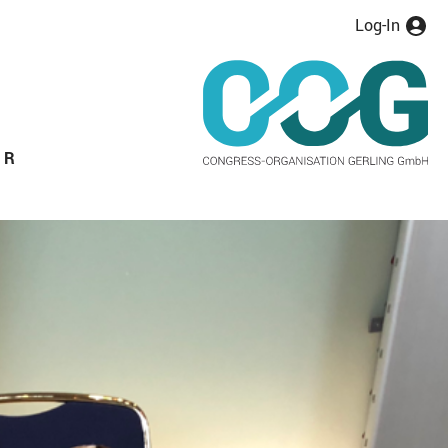
Log-In
ER