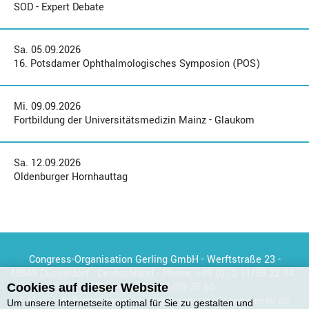
SOD - Expert Debate
Sa. 05.09.2026
16. Potsdamer Ophthalmologisches Symposion (POS)
Mi. 09.09.2026
Fortbildung der Universitätsmedizin Mainz - Glaukom
Sa. 12.09.2026
Oldenburger Hornhauttag
Congress-Organisation Gerling GmbH - Werftstraße 23 -
40549 Düsseldorf - Deutschland - Phone:
+49 (0) 2 11/59 22 44
-
Fax:
+49 (0) 2 11/59 35 60
Cookies auf dieser Website
E-Mail:
info@congresse.de
- Homepage:
www.congresse.de
Um unsere Internetseite optimal für Sie zu gestalten und