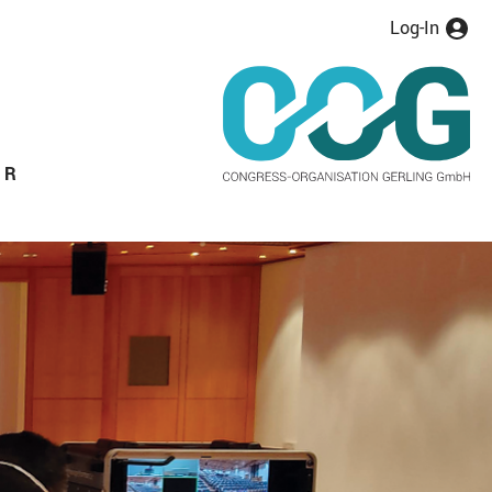
Log-In
ER