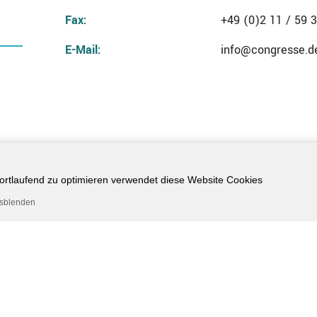
Fax:
+49 (0)2 11 / 59 
E-Mail:
info@congresse.d
 fortlaufend zu optimieren verwendet diese Website Cookies
usblenden
tstraße 23 - 40549 Düsseldorf - Deutschland - Phone:
+49 (0
E-Mail:
info@congresse.de
- Homepage:
www.congresse.de