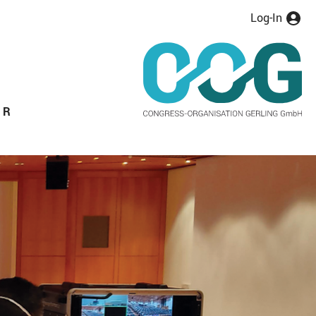
Log-In
ER