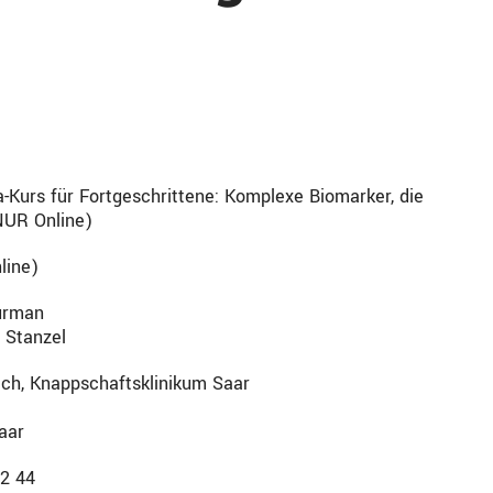
-Kurs für Fortgeschrittene: Komplexe Biomarker, die
(NUR Online)
line)
zurman
s Stanzel
ach, Knappschaftsklinikum Saar
aar
22 44