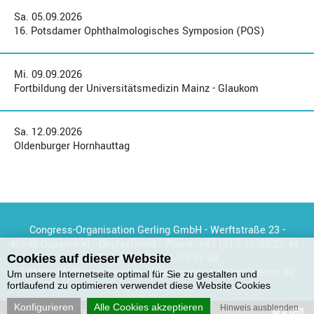
Sa. 05.09.2026
16. Potsdamer Ophthalmologisches Symposion (POS)
Mi. 09.09.2026
Fortbildung der Universitätsmedizin Mainz - Glaukom
Sa. 12.09.2026
Oldenburger Hornhauttag
Congress-Organisation Gerling GmbH - Werftstraße 23 -
40549 Düsseldorf - Deutschland - Phone:
+49 (0) 2 11/59 22 44
-
Fax:
+49 (0) 2 11/59 35 60
Cookies auf dieser Website
E-Mail:
info@congresse.de
- Homepage:
www.congresse.de
Um unsere Internetseite optimal für Sie zu gestalten und
fortlaufend zu optimieren verwendet diese Website Cookies
Konfigurieren
Alle Cookies akzeptieren
Hinweis ausblenden
KONTAKT
DATENSCHUTZ
IMPRESSUM