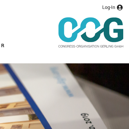
Log-In
ER